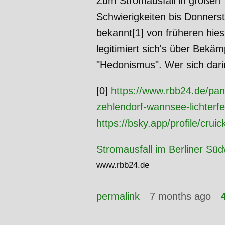
Zum Stromausfall in großen 
Schwierigkeiten bis Donnerst
bekannt[1] von früheren hie
legitimiert sich's über Bekäm
"Hedonismus". Wer sich darin
[0]
https://www.rbb24.de/pan
zehlendorf-wannsee-lichterfe
https://bsky.app/profile/cru
Stromausfall im Berliner Sü
www.rbb24.de
permalink
7 months ago