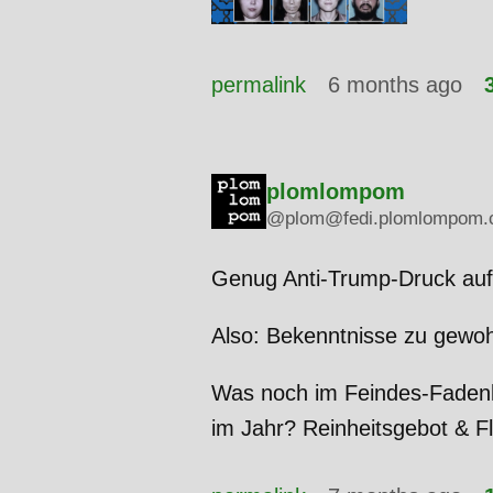
permalink
6 months ago
plomlompom
@plom@fedi.plomlompom.
Genug Anti-Trump-Druck auf
Also: Bekenntnisse zu gewo
Was noch im Feindes-Fadenk
im Jahr? Reinheitsgebot & F