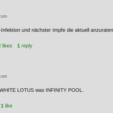
com
Infektion und nächster Impfe die aktuell anzurate
2
likes
1
reply
com
of WHITE LOTUS was INFINITY POOL.
1
like