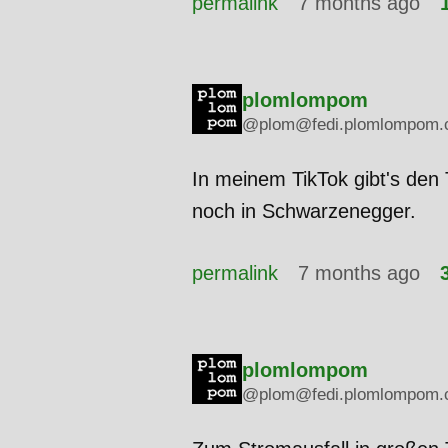
permalink
7 months ago
plomlompom
@plom@fedi.plomlompom.
In meinem TikTok gibt's den
noch in Schwarzenegger.
permalink
7 months ago
plomlompom
@plom@fedi.plomlompom.