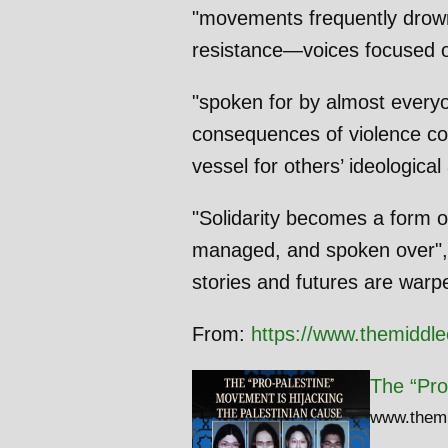
"movements frequently drown o
resistance—voices focused on
"spoken for by almost everyon
consequences of violence co
vessel for others’ ideologica
"Solidarity becomes a form of
managed, and spoken over", 
stories and futures are warpe
From:
https://www.themiddle
The “Pro
www.themi