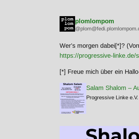
plomlompom
@plom@fedi.plomlompom.
Wer's morgen dabei[*]? (V
https://progressive-linke.d
[*] Freue mich über ein Hall
Salam Shalom – Au
Progressive Linke e.V.