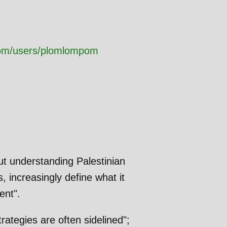
com/users/plomlompom
t understanding Palestinian
s, increasingly define what it
ent".
trategies are often sidelined";