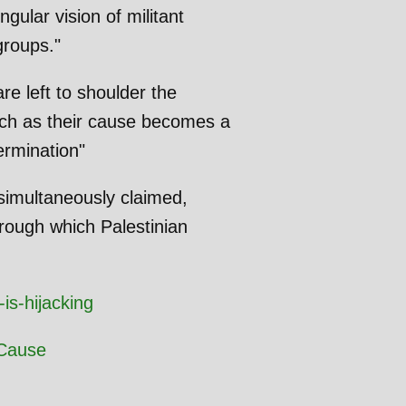
gular vision of militant
groups."
re left to shoulder the
tch as their cause becomes a
ermination"
 simultaneously claimed,
rough which Palestinian
is-hijacking
 Cause