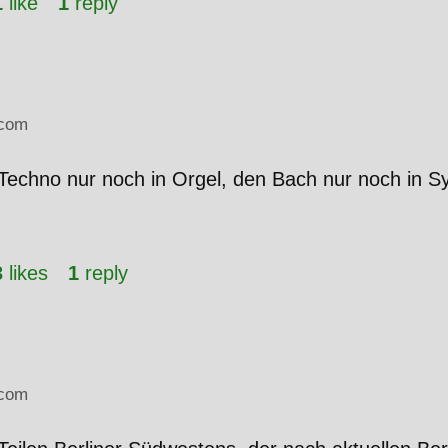
1
like
1
reply
com
 Techno nur noch in Orgel, den Bach nur noch in S
3
likes
1
reply
com