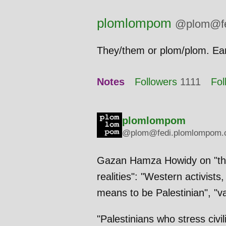
plomlompom
@plom@fe
They/them or plom/plom. Ear
Notes
Followers
1111
Fol
plomlompom
@plom@fedi.plomlompom.
Gazan Hamza Howidy on "the 
realities": "Western activists
means to be Palestinian", "va
"Palestinians who stress civil