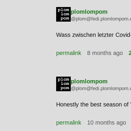
plomlompom
@plom@fedi.plomlompom.
Wass zwischen letzter Covid-
permalink
8 months ago
plomlompom
@plom@fedi.plomlompom.
Honestly the best season 
permalink
10 months ago