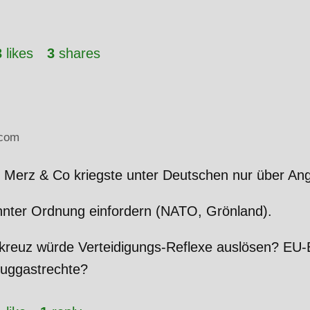
3
likes
3
shares
com
 Merz & Co kriegste unter Deutschen nur über Ang
hnter Ordnung einfordern (NATO, Grönland).
reuz würde Verteidigungs-Reflexe auslösen? EU
luggastrechte?