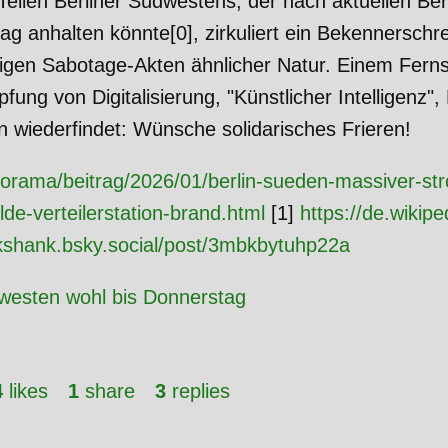
Teilen Berliner Südwestens, der nach aktuellen Be
ag anhalten könnte[0], zirkuliert ein Bekennerschr
sigen Sabotage-Akten ähnlicher Natur. Einem Fern
pfung von Digitalisierung, "Künstlicher Intelligenz
 wiederfindet: Wünsche solidarisches Frieren!
orama/beitrag/2026/01/berlin-sueden-massiver-str
lde-verteilerstation-brand.html
[1]
https://de.wikip
ickshank.bsky.social/post/3mbkbytuhp22a
dwesten wohl bis Donnerstag
4
likes
1
share
3
replies